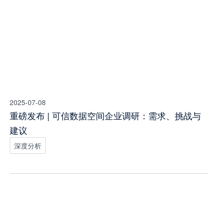
2025-07-08
重磅发布 | 可信数据空间企业调研：需求、挑战与
建议
深度分析