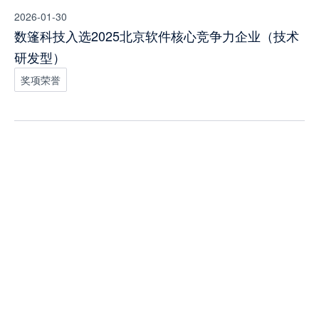
2026-01-30
数篷科技入选2025北京软件核心竞争力企业（技术
研发型）
奖项荣誉