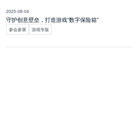
2025-08-04
守护创意壁垒，打造游戏“数字保险箱”
参会参展
游戏专版