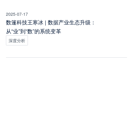
2025-07-17
数篷科技王寒冰 | 数据产业生态升级：
从“业”到“数”的系统变革
深度分析