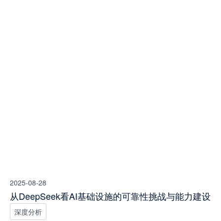
2025-08-28
从DeepSeek看AI基础设施的可靠性挑战与能力建设
深度分析