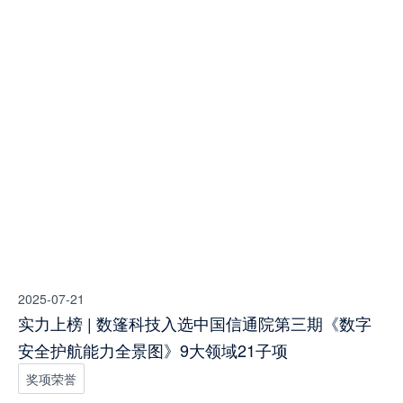
2025-07-21
实力上榜 | 数篷科技入选中国信通院第三期《数字
安全护航能力全景图》9大领域21子项
奖项荣誉