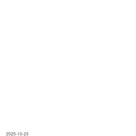
2025-10-23